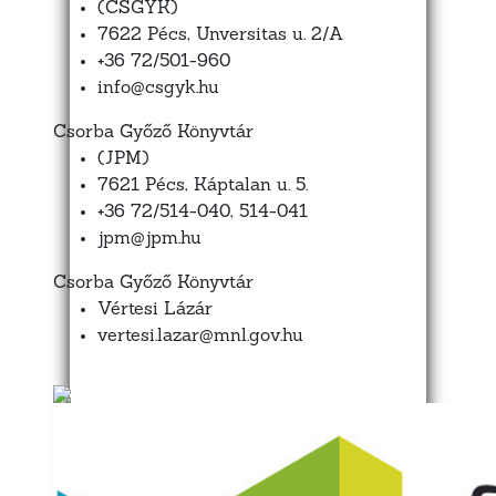
(CSGYK)
7622 Pécs, Unversitas u. 2/A
+36 72/501-960
info@csgyk.hu
Csorba Győző Könyvtár
(JPM)
7621 Pécs, Káptalan u. 5.
+36 72/514-040, 514-041
jpm@jpm.hu
Csorba Győző Könyvtár
Vértesi Lázár
vertesi.lazar@mnl.gov.hu