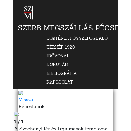
SZERB MEGSZÁLLÁS PÉCSETT
TÖRTÉNETI ÖSSZEFOGLALÓ
TÉRKÉP 1920
IDŐVONAL
DOKUTÁR
BIBLIOGRÁFIA
KAPCSOLAT
Vissza
Képeslapok
1 / 1
A Széchenyi tér és Irgalmasok temploma