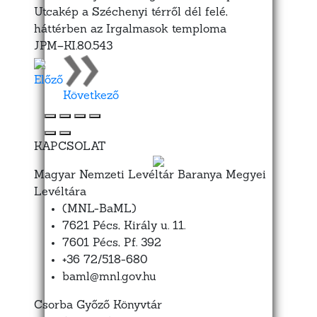
Utcakép a Széchenyi térről dél felé,
háttérben az Irgalmasok temploma
JPM–KI.80.543
Előző
Következő
KAPCSOLAT
Magyar Nemzeti Levéltár Baranya Megyei
Levéltára
(MNL-BaML)
7621 Pécs, Király u. 11.
7601 Pécs, Pf. 392
+36 72/518-680
baml@mnl.gov.hu
Csorba Győző Könyvtár