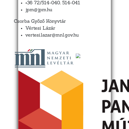
+36 72/514-040, 514-041
jpm@jpm.hu
Csorba Győző Könyvtár
Vértesi Lázár
vertesi.lazar@mnl.gov.hu