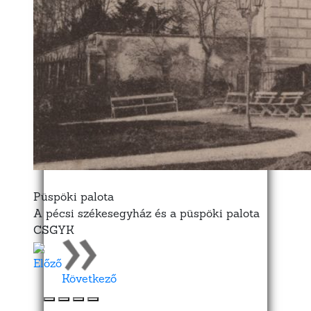
Püspöki palota
A pécsi székesegyház és a püspöki palota
CSGYK
Előző
Következő