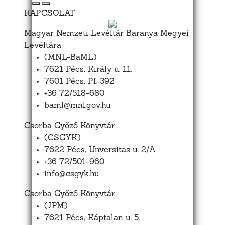
KAPCSOLAT
Magyar Nemzeti Levéltár Baranya Megyei
Levéltára
(MNL-BaML)
7621 Pécs, Király u. 11.
7601 Pécs, Pf. 392
+36 72/518-680
baml@mnl.gov.hu
Csorba Győző Könyvtár
(CSGYK)
7622 Pécs, Unversitas u. 2/A
+36 72/501-960
info@csgyk.hu
Csorba Győző Könyvtár
(JPM)
7621 Pécs, Káptalan u. 5.