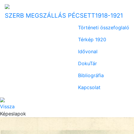
SZERB MEGSZÁLLÁS PÉCSETT
1918-1921
Történeti összefoglaló
Térkép 1920
Idővonal
DokuTár
Bibliográfia
Kapcsolat
Vissza
Képeslapok