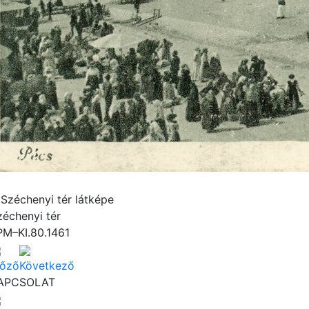
 Széchenyi tér látképe
zéchenyi tér
PM–KI.80.1461
lőző
Következő
APCSOLAT