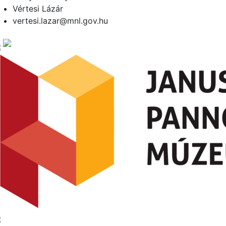
Vértesi Lázár
vertesi.lazar@mnl.gov.hu