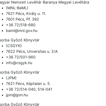
agyar Nemzeti Levéltár Baranya Megyei Levéltára
(MNL-BaML)
7621 Pécs, Király u. 11.
7601 Pécs, Pf. 392
+36 72/518-680
baml@mnl.gov.hu
sorba Győző Könyvtár
(CSGYK)
7622 Pécs, Unversitas u. 2/A
+36 72/501-960
info@csgyk.hu
sorba Győző Könyvtár
(JPM)
7621 Pécs, Káptalan u. 5.
+36 72/514-040, 514-041
jpm@jpm.hu
sorba Győző Könyvtár