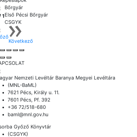
Képeslapok
Bőrgyár
Első Pécsi Bőrgyár
/ 1
CSGYK
lőző
Következő
APCSOLAT
agyar Nemzeti Levéltár Baranya Megyei Levéltára
(MNL-BaML)
7621 Pécs, Király u. 11.
7601 Pécs, Pf. 392
+36 72/518-680
baml@mnl.gov.hu
sorba Győző Könyvtár
(CSGYK)