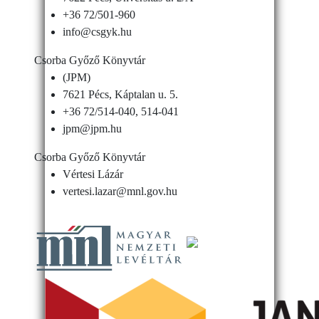
+36 72/501-960
info@csgyk.hu
Csorba Győző Könyvtár
(JPM)
7621 Pécs, Káptalan u. 5.
+36 72/514-040, 514-041
jpm@jpm.hu
Csorba Győző Könyvtár
Vértesi Lázár
vertesi.lazar@mnl.gov.hu