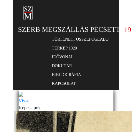
SZERB MEGSZÁLLÁS PÉCSETT
19
TÖRTÉNETI ÖSSZEFOGLALÓ
TÉRKÉP 1920
IDŐVONAL
DOKUTÁR
BIBLIOGRÁFIA
KAPCSOLAT
Vissza
Képeslapok