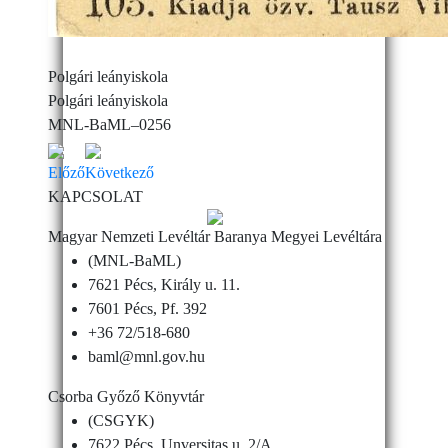
Polgári leányiskola
Polgári leányiskola
MNL-BaML–0256
Előző
Következő
KAPCSOLAT
Magyar Nemzeti Levéltár Baranya Megyei Levéltára
(MNL-BaML)
7621 Pécs, Király u. 11.
7601 Pécs, Pf. 392
+36 72/518-680
baml@mnl.gov.hu
Csorba Győző Könyvtár
(CSGYK)
7622 Pécs, Unversitas u. 2/A